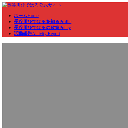
コ
ナ
ン
ビ
ホーム
Home
テ
ゲ
長谷川ひではるを知る
Profile
ン
ー
長谷川ひではるの政策
Policy
ツ
シ
活動報告
Activity Report
へ
ョ
ス
ン
衆院補欠選挙の応援に衆院山口
キ
に
ッ
移
プ
動
最
2023年4月8日
2023年4月8日
終
更
新
日
時
: