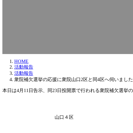
HOME
活動報告
活動報告
衆院補欠選挙の応援に衆院山口2区と同4区へ伺いまし
本日は4月11日告示、同23日投開票で行われる衆院補欠選挙
山口４区