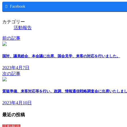
Facebook
カテゴリー
活動報告
前の記事
国対、議員総会、本会議に出席、国会見学、来客の対応を行いました。
2023年4月7日
次の記事
質疑準備、来客対応等を行い、政調、情報通信戦略調査会に出席いたしま
2023年4月10日
最近の投稿
活動報告