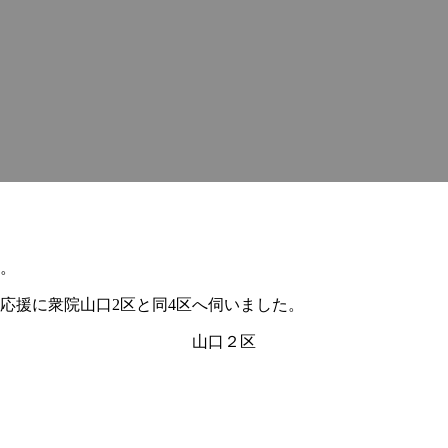
た。
の応援に衆院山口2区と同4区へ伺いました。
山口２区