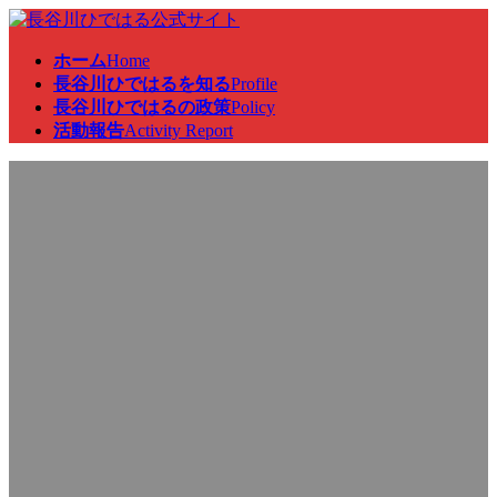
コ
ナ
ン
ビ
ホーム
Home
テ
ゲ
長谷川ひではるを知る
Profile
ン
ー
長谷川ひではるの政策
Policy
ツ
シ
活動報告
Activity Report
へ
ョ
ス
ン
活動報告
キ
に
ッ
移
プ
動