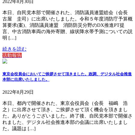
2022年8月30日
本日、自民党本部で開催された、消防議員連盟総会（会長
古屋 圭司）に出席いたしました。令和５年度消防庁予算概
算要求(案)、消防議員連盟 消防防災分野のDX推進PT提
言、中古消防車両の海外寄贈、線状降水帯予測についての説
明 […]
続きを読む
活動報告
東京会役員会においてご挨拶させて頂きました。政調、デジタル社会推進
本部に出席いたしました。
2022年8月29日
本日、都内で開催された、東京会役員会（会長 福嶋 浩
之）に出席させて頂き、ご挨拶させて頂く機会を頂きまし
た。ありがとうございました。終了後、自民党本部で開催さ
れました、デジタル社会推進本部の会議に出席いたしまし
た。議題は […]