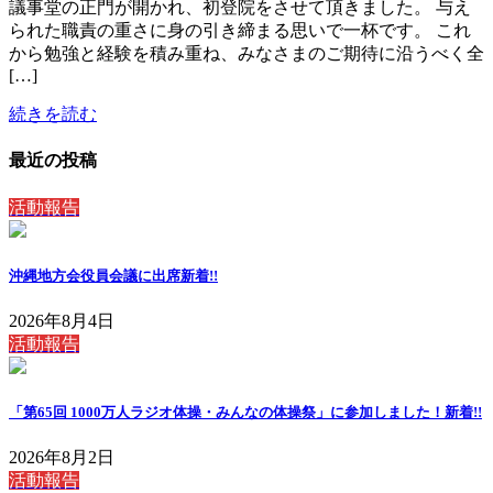
議事堂の正門が開かれ、初登院をさせて頂きました。 与え
られた職責の重さに身の引き締まる思いで一杯です。 これ
から勉強と経験を積み重ね、みなさまのご期待に沿うべく全
[…]
続きを読む
最近の投稿
活動報告
沖縄地方会役員会議に出席
新着!!
2026年8月4日
活動報告
「第65回 1000万人ラジオ体操・みんなの体操祭」に参加しました！
新着!!
2026年8月2日
活動報告