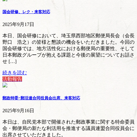
国会研修、レク・来客対応
2025年9月17日
本日、国会研修において、埼玉県西部地区郵便局長会（会長
野口 浩之）の皆様と懇談の機会をいただきました。今回の
国会研修では、地方活性化における郵便局の重要性、そして
日本郵政グループが抱える課題と今後の展望についてお話さ
せ […]
続きを読む
活動報告
郵政特委･郵活連合同役員会出席、来客対応
2025年9月16日
本日は、自民党本部で開催された郵政事業に関する特命委員
会・郵便局の新たな利活用を推進する議員連盟合同役員会に
出席させていただきました。