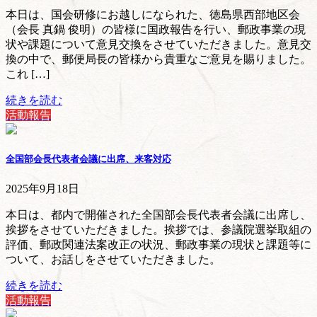
本日は、国会研修にお越しになられた、徳島県西部地区会
（会長 真鍋 俊明）の皆様に国政報告を行い、郵政事業の現
状や課題について意見交換をさせていただきました。意見交
換の中で、郵便局長の皆様から貴重なご意見を賜りました。
これ […]
続きを読む
活動報告
全国部会長代表者会議に出席、来客対応
2025年9月18日
本日は、都内で開催された全国部会長代表者会議に出席し、
挨拶をさせていただきました。挨拶では、参議院選挙取組の
評価、郵政関連法案改正の状況、郵政事業の現状と課題等に
ついて、お話しをさせていただきました。
続きを読む
活動報告