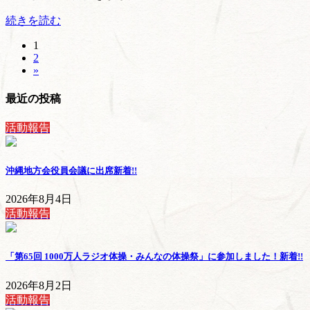
続きを読む
固
1
投
固
2
定
稿
»
定
ペ
ペ
ー
の
最近の投稿
ー
ジ
ペ
ジ
活動報告
ー
ジ
沖縄地方会役員会議に出席
新着!!
送
2026年8月4日
り
活動報告
「第65回 1000万人ラジオ体操・みんなの体操祭」に参加しました！
新着!!
2026年8月2日
活動報告