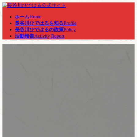
コ
ナ
ン
ビ
ホーム
Home
テ
ゲ
長谷川ひではるを知る
Profile
ン
ー
長谷川ひではるの政策
Policy
ツ
シ
活動報告
Activity Report
へ
ョ
ス
ン
活動報告
キ
に
ッ
移
プ
動