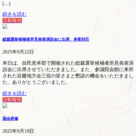
[…]
続きを読む
活動報告
総裁選挙候補者所見発表演説会に出席、来客対応
2025年9月22日
本日は、自民党本部で開催された総裁選挙候補者所見発表演
説会に出席させていただきました。また、参議院会館に来所
された近畿地方会三役の皆さまと懇談の機会をいただきまし
た。ありがとうございました。
続きを読む
活動報告
国会研修
2025年9月19日