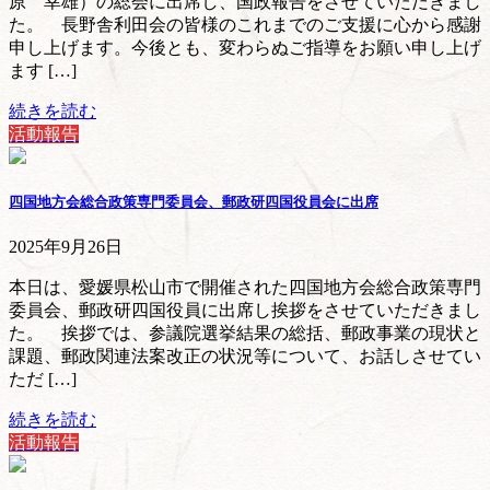
原 幸雄）の総会に出席し、国政報告をさせていただきまし
た。 長野舎利田会の皆様のこれまでのご支援に心から感謝
申し上げます。今後とも、変わらぬご指導をお願い申し上げ
ます […]
続きを読む
活動報告
四国地方会総合政策専門委員会、郵政研四国役員会に出席
2025年9月26日
本日は、愛媛県松山市で開催された四国地方会総合政策専門
委員会、郵政研四国役員に出席し挨拶をさせていただきまし
た。 挨拶では、参議院選挙結果の総括、郵政事業の現状と
課題、郵政関連法案改正の状況等について、お話しさせてい
ただ […]
続きを読む
活動報告