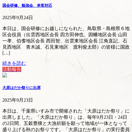
国会研修、勉強会、来客対応
2025年9月24日
本日は、国会研修にお越しになられた、鳥取県・島根県６地
区会役員（出雲西地区会長 四方田伸也、因幡地区会長 山田
一孝、伯耆地区会長 西田智、出雲東地区会長 江角直記、石
見西地区 青木誠、石見東地区 渡利俊太郎）の皆様に国政
[…]
続きを読む
活動報告
大原はだか祭りに出席
2025年9月23日
本日は、千葉県いすみ市で開催された「大原はだか祭り」に
出席しました。「大原はだか祭り」は、毎年9月23日・24日
の2日間、五穀豊穣と大漁祈願を願って地域が一体となって
盛り上げる秋のお祭りです。「大原はだか祭り」の実行委員