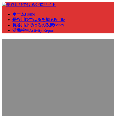
コ
ナ
ン
ビ
ホーム
Home
テ
ゲ
長谷川ひではるを知る
Profile
ン
ー
長谷川ひではるの政策
Policy
ツ
シ
活動報告
Activity Report
へ
ョ
ス
ン
国会対策委員会、議員総会、
キ
に
ッ
移
プ
動
本会議に出席、国会研修
最
2026年6月26日
2026年6月26日
終
更
新
日
時
: