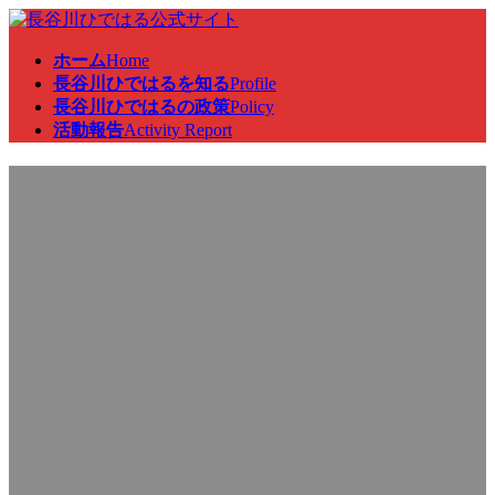
コ
ナ
ン
ビ
ホーム
Home
テ
ゲ
長谷川ひではるを知る
Profile
ン
ー
長谷川ひではるの政策
Policy
ツ
シ
活動報告
Activity Report
へ
ョ
ス
ン
参議院東日本大震災復興特別
キ
に
ッ
移
プ
動
委員会、地方創生及びデジタ
ル社会の形成等に関する特別
委員会、総務委員会に出席
し、来客、国会研修の対応を
行いました。
最
2023年3月16日
2023年3月16日