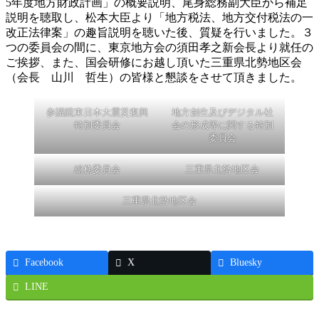
5年度地方財政計画」の概要説明、尾身総務副大臣から補足
説明を聴取し、松本大臣より「地方税法、地方交付税法の一
改正法律案」の趣旨説明を聴いた後、質疑を行いました。３
つの委員会の間に、東京地方会の須田孝之新会長より就任の
ご挨拶、また、国会研修にお越し頂いた三重県北勢地区会
（会長 山川 哲生）の皆様と懇談をさせて頂きました。
参議院東日本大震災復興
地方創生及びデジタル社
特別委員会
会の形成等に関する特別
委員会
総務委員会
三重県北勢地区会
三重県北勢地区会
Facebook
X
Bluesky
LINE