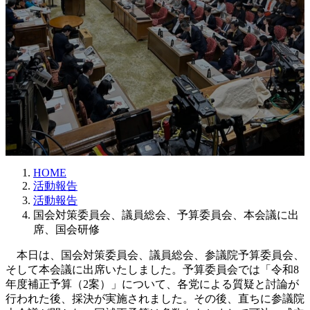
時
:
HOME
活動報告
活動報告
国会対策委員会、議員総会、予算委員会、本会議に出
席、国会研修
本日は、国会対策委員会、議員総会、参議院予算委員会、
そして本会議に出席いたしました。予算委員会では「令和8
年度補正予算（2案）」について、各党による質疑と討論が
行われた後、採決が実施されました。その後、直ちに参議院