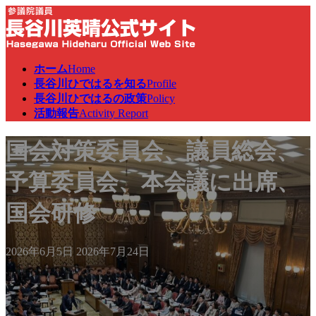
コ
ナ
ン
ビ
テ
ゲ
ン
ー
ホーム
Home
ツ
シ
長谷川ひではるを知る
Profile
へ
ョ
長谷川ひではるの政策
Policy
ス
ン
活動報告
Activity Report
キ
に
ッ
移
国会対策委員会、議員総会、
プ
動
予算委員会、本会議に出席、
国会研修
最
2026年6月5日
2026年7月24日
終
更
新
日