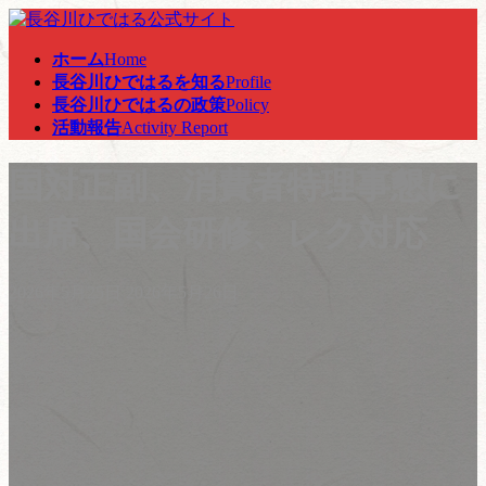
コ
ナ
ン
ビ
ホーム
Home
テ
ゲ
長谷川ひではるを知る
Profile
ン
ー
長谷川ひではるの政策
Policy
ツ
シ
活動報告
Activity Report
へ
ョ
ス
ン
国対正副、消費者特理事懇に
キ
に
ッ
移
プ
動
出席、国会研修、レク対応
最
2026年5月25日
2026年5月26日
終
更
新
日
時
: