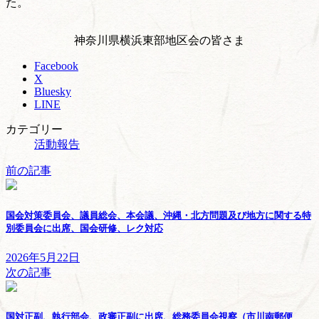
た。
神奈川県横浜東部地区会の皆さま
Facebook
X
Bluesky
LINE
カテゴリー
活動報告
前の記事
国会対策委員会、議員総会、本会議、沖縄・北方問題及び地方に関する特
別委員会に出席、国会研修、レク対応
2026年5月22日
次の記事
国対正副、執行部会、政審正副に出席、総務委員会視察（市川南郵便