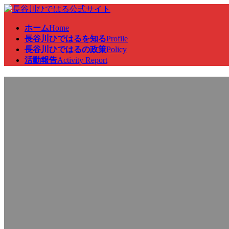
コ
ナ
ン
ビ
ホーム
Home
テ
ゲ
長谷川ひではるを知る
Profile
ン
ー
長谷川ひではるの政策
Policy
ツ
シ
活動報告
Activity Report
へ
ョ
ス
ン
レク・来客対応
キ
に
ッ
移
プ
動
最
2026年3月2日
2026年3月2日
終
更
新
日
時
: