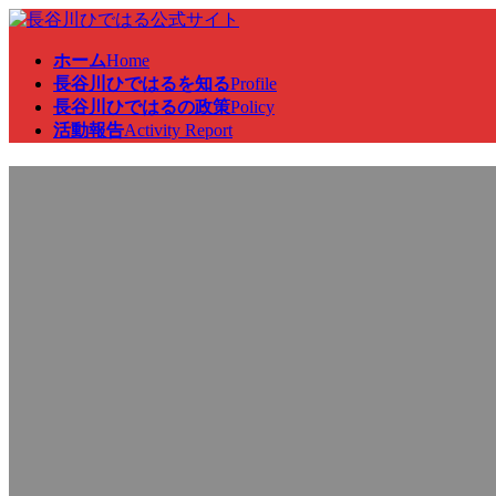
コ
ナ
ン
ビ
ホーム
Home
テ
ゲ
長谷川ひではるを知る
Profile
ン
ー
長谷川ひではるの政策
Policy
ツ
シ
活動報告
Activity Report
へ
ョ
ス
ン
国会対策委員会、総務部会・
キ
に
ッ
移
プ
動
修
最
2026年2月20日
2026年2月20日
終
更
新
日
時
: