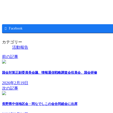
Facebook
カテゴリー
活動報告
前の記事
国会対策正副委員長会議、情報通信戦略調査会役員会、国会研修
2026年2月19日
次の記事
長野県中信地区会・同なでしこの会合同総会に出席