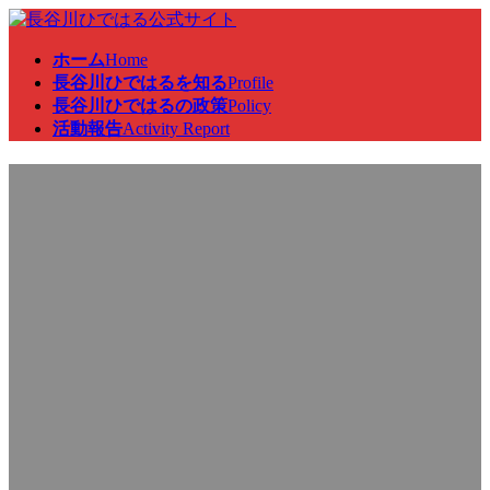
コ
ナ
ン
ビ
ホーム
Home
テ
ゲ
長谷川ひではるを知る
Profile
ン
ー
長谷川ひではるの政策
Policy
ツ
シ
活動報告
Activity Report
へ
ョ
ス
ン
徳島県西部地区郵便局長会通
キ
に
ッ
移
プ
動
常総会に出席
最
2026年2月11日
2026年2月11日
終
更
新
日
時
: