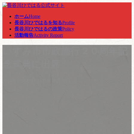
コ
ナ
ン
ビ
ホーム
Home
テ
ゲ
長谷川ひではるを知る
Profile
ン
ー
長谷川ひではるの政策
Policy
ツ
シ
活動報告
Activity Report
へ
ョ
ス
ン
いすみ市市政施行２０周年記
キ
に
ッ
移
プ
動
念式典に出席
最
2025年10月19日
2025年10月19日
終
更
新
日
時
: