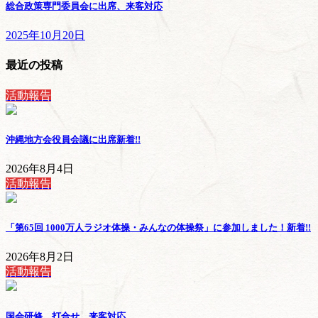
総合政策専門委員会に出席、来客対応
2025年10月20日
最近の投稿
活動報告
沖縄地方会役員会議に出席
新着!!
2026年8月4日
活動報告
「第65回 1000万人ラジオ体操・みんなの体操祭」に参加しました！
新着!!
2026年8月2日
活動報告
国会研修、打合せ、来客対応