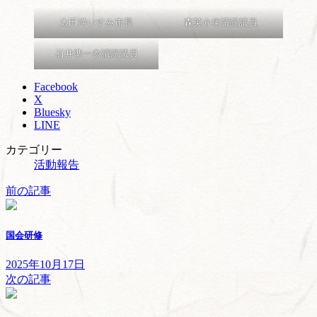
太田洋いすみ市長
森英介衆議院議員
石井準一参議院議員
Facebook
X
Bluesky
LINE
カテゴリー
活動報告
前の記事
国会研修
2025年10月17日
次の記事