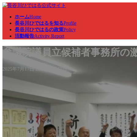
コ
ナ
ン
ビ
ホーム
Home
テ
ゲ
長谷川ひではるを知る
Profile
ン
ー
長谷川ひではるの政策
Policy
ツ
シ
活動報告
Activity Report
へ
ョ
ス
ン
参議院議員立候補者事務所の
キ
に
ッ
移
プ
動
最
2025年7月17日
2025年7月17日
終
更
新
日
時
: