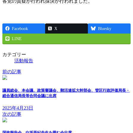
各党の質疑が行われ採決が行われました。
Facebook
X
Bluesky
LINE
カテゴリー
活動報告
前の記事
議員総会、本会議、政策審議会、郵活連拡大幹部会、管区行政評価局長・
総合通信局長等合同会議に出席
2025年4月23日
次の記事
国政報告会、白坂亜紀先生を囲む会出席