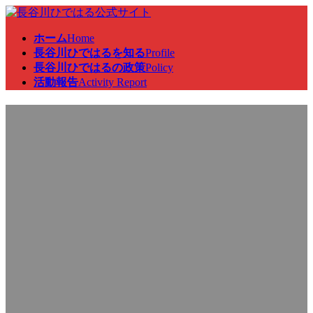
コ
ナ
ン
ビ
ホーム
Home
テ
ゲ
長谷川ひではるを知る
Profile
ン
ー
長谷川ひではるの政策
Policy
ツ
シ
活動報告
Activity Report
へ
ョ
ス
ン
議員総会、本会議、地方創生
キ
に
ッ
移
プ
動
及びデジタル社会の形成等に
関する特別委員会に出席
最
2025年4月25日
2025年4月25日
終
更
新
日
時
: