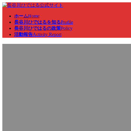
コ
ナ
ン
ビ
ホーム
Home
テ
ゲ
長谷川ひではるを知る
Profile
ン
ー
長谷川ひではるの政策
Policy
ツ
シ
活動報告
Activity Report
へ
ョ
ス
ン
参・総務委員会、特別総会、
キ
に
ッ
移
プ
動
最
2025年3月31日
2025年3月31日
終
更
新
日
時
: