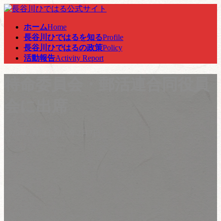
コ
ナ
ン
ビ
ホーム
Home
テ
ゲ
長谷川ひではるを知る
Profile
ン
ー
長谷川ひではるの政策
Policy
ツ
シ
活動報告
Activity Report
へ
ョ
ス
ン
特命委員会・郵活連合同役員
キ
に
ッ
移
プ
動
会に出席
最
2025年2月7日
2025年2月7日
終
更
新
日
時
: