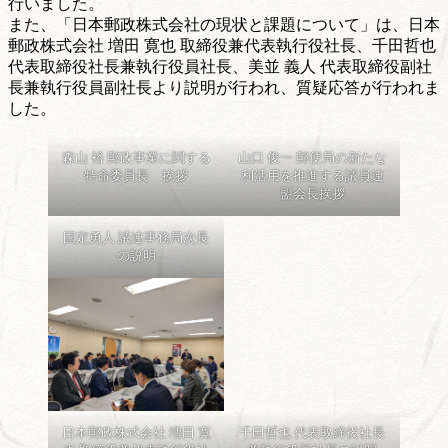
行いました。
また、「日本郵政株式会社の現状と課題について」は、日本
郵政株式会社 増田 寛也 取締役兼代表執行役社長、千田哲也
代表取締役社長兼執行役員社長、美並 義人 代表取締役副社
長兼執行役員副社長より説明が行われ、質疑応答が行われま
した。
森山 裕 郵政事業に関する
山口 俊一 郵便局の新たな
特命委員長 挨拶
利活用を推進する議員連
盟会長挨拶
国定勇人 議連事務局次長
の説明
日本郵政株式会社 増田 寛
千田哲也 代表取締役社長