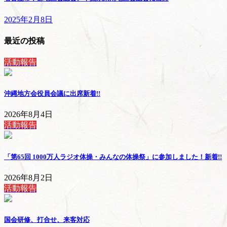
2025年2月8日
最近の投稿
活動報告
沖縄地方会役員会議に出席
新着!!
2026年8月4日
活動報告
「第65回 1000万人ラジオ体操・みんなの体操祭」に参加しました！
新着!!
2026年8月2日
活動報告
国会研修、打合せ、来客対応