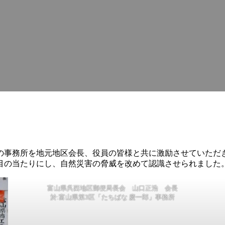
内の事務所を地元地区会長、役員の皆様と共に激励させていただ
目の当たりにし、自然災害の脅威を改めて認識させられました
富山県呉西地区郵便局長会 山口正浩 会長
於:富山県第3区「たちばな 慶一郎」事務所