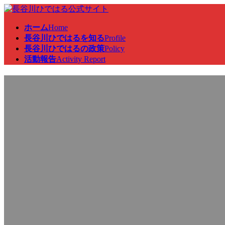
コ
ナ
ン
ビ
ホーム
Home
テ
ゲ
長谷川ひではるを知る
Profile
ン
ー
長谷川ひではるの政策
Policy
ツ
シ
活動報告
Activity Report
へ
ョ
ス
ン
衆議院議員立候補者事務所の
キ
に
ッ
移
プ
動
最
2024年10月23日
2024年10月24日
終
更
新
日
時
: