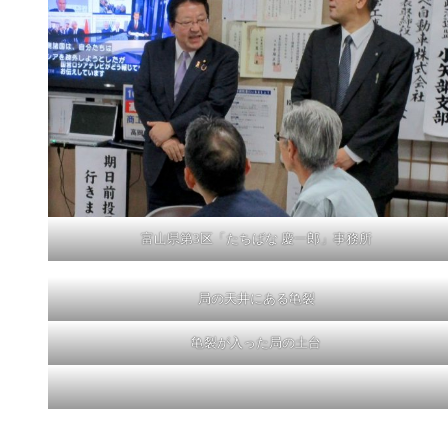
富山県第3区「たちばな 慶一郎」事務所
局の天井にある亀裂
亀裂が入った局の土台