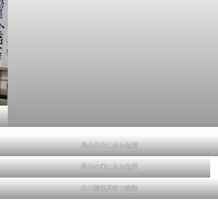
局の天井にある亀裂
局内の床にある亀裂
伏木郵便局前で撮影