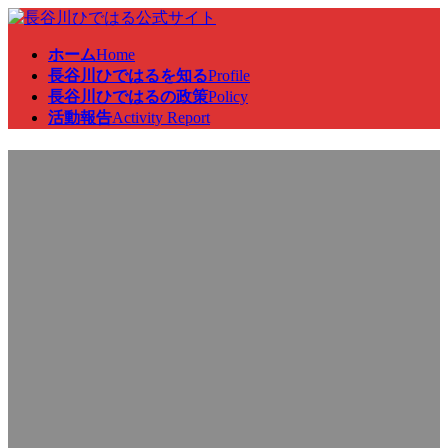
コ
ナ
ン
ビ
ホーム
Home
テ
ゲ
長谷川ひではるを知る
Profile
ン
ー
長谷川ひではるの政策
Policy
ツ
シ
活動報告
Activity Report
へ
ョ
ス
ン
来客対応
キ
に
ッ
移
プ
動
最
2024年7月30日
2024年7月30日
終
更
新
日
時
: