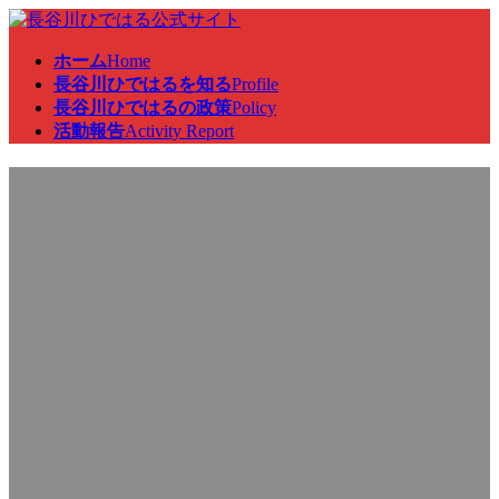
コ
ナ
ン
ビ
ホーム
Home
テ
ゲ
長谷川ひではるを知る
Profile
ン
ー
長谷川ひではるの政策
Policy
ツ
シ
活動報告
Activity Report
へ
ョ
ス
ン
群馬県中部地区郵便局長会総
キ
に
ッ
移
プ
動
会に出席
最
2024年1月20日
2024年1月20日
終
更
新
日
時
: