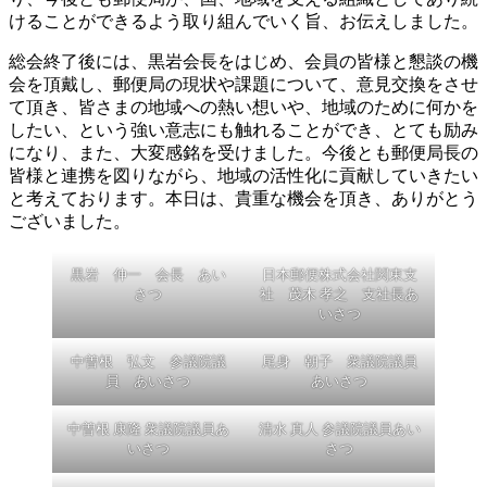
けることができるよう取り組んでいく旨、お伝えしました。
総会終了後には、黒岩会長をはじめ、会員の皆様と懇談の機
会を頂戴し、郵便局の現状や課題について、意見交換をさせ
て頂き、皆さまの地域への熱い想いや、地域のために何かを
したい、という強い意志にも触れることができ、とても励み
になり、また、大変感銘を受けました。今後とも郵便局長の
皆様と連携を図りながら、地域の活性化に貢献していきたい
と考えております。本日は、貴重な機会を頂き、ありがとう
ございました。
黒岩 伸一 会長 あい
日本郵便株式会社関東支
さつ
社 茂木 孝之 支社長あ
いさつ
中曽根 弘文 参議院議
尾身 朝子 衆議院議員
員 あいさつ
あいさつ
中曽根 康隆 衆議院議員あ
清水 真人 参議院議員あい
いさつ
さつ