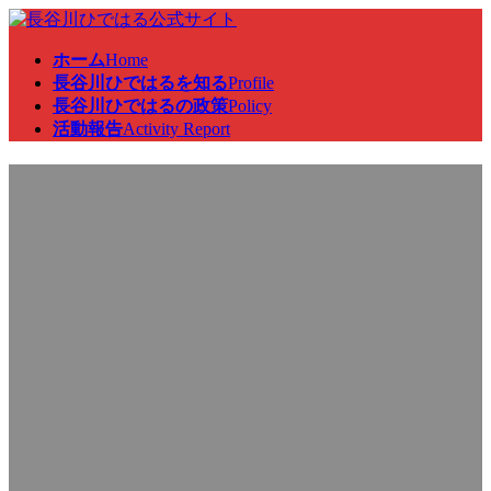
コ
ナ
ン
ビ
ホーム
Home
テ
ゲ
長谷川ひではるを知る
Profile
ン
ー
長谷川ひではるの政策
Policy
ツ
シ
活動報告
Activity Report
へ
ョ
ス
ン
自民党総務部会関係合同会
キ
に
ッ
移
プ
動
議、参議院自民党特別総会出
席、来客対応等行いました
最
2023年12月19日
2023年12月19日
終
更
新
日
時
: