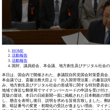
HOME
活動報告
活動報告
国対、議員総会、本会議、地方創生及びデジタル社会の
本日は、国会内で開催された、参議院自民党国会対策委員会
本会議では、斎藤法務大臣より「出入国管理法案」の趣旨説
み、地方創生及びデジタル社会の形成等に関する特別委員会
地域で身近な郵便局でマイナンバーカードの申請を受け付け
質疑の冒頭、本日の日経新聞一面に掲載された日本郵政の増田寛
し、懸念を表明し後日、説明を求める旨発言致しました。郵
新、暗証番号の変更・初期化の受託が進まない理由、マイナ