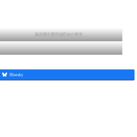
。
島根県出雲東地区会の皆様
Bluesky