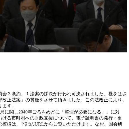
員会３条約、１法案の採決が行われ可決されました。昼をはさ
部改正法案」の質疑をさせて頂きました。この法改正により、
ります。
局に関し2040年ごろをめどに「整理が必要になる」」に対
おける市町村への財政支援について、電子証明書の発行・更
模様は、下記のURLからご覧いただけます。なお、国会研