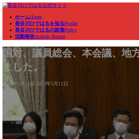
コ
ナ
ン
ビ
ホーム
Home
テ
ゲ
長谷川ひではるを知る
Profile
ン
ー
長谷川ひではるの政策
Policy
ツ
シ
活動報告
Activity Report
へ
ョ
ス
ン
国対、議員総会、本会議、地
キ
に
ッ
移
プ
動
ました。
最
2023年5月12日
2023年5月12日
終
更
新
日
時
: