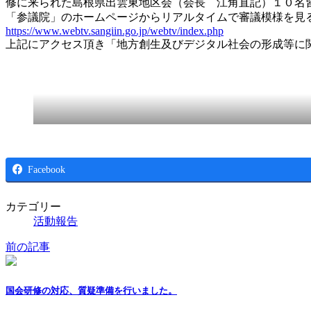
修に来られた島根県出雲東地区会（会長 江角直記）１０名
「参議院」のホームページからリアルタイムで審議模様を見
https://www.webtv.sangiin.go.jp/webtv/index.php
上記にアクセス頂き「地方創生及びデジタル社会の形成等に
Facebook
カテゴリー
活動報告
前の記事
国会研修の対応、質疑準備を行いました。