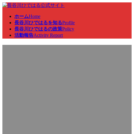
コ
ナ
ン
ビ
ホーム
Home
テ
ゲ
長谷川ひではるを知る
Profile
ン
ー
長谷川ひではるの政策
Policy
ツ
シ
活動報告
Activity Report
へ
ョ
ス
ン
総務委員会に出席し、国会研
キ
に
ッ
移
プ
動
修の対応を行いました。
最
2023年3月17日
2023年3月20日
終
更
新
日
時
: