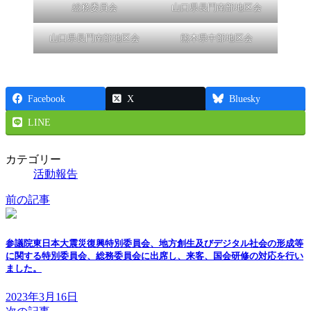
総務委員会
山口県長門南部地区会
山口県長門南部地区会
熊本県中部地区会
Facebook
X
Bluesky
LINE
カテゴリー
活動報告
前の記事
参議院東日本大震災復興特別委員会、地方創生及びデジタル社会の形成等
に関する特別委員会、総務委員会に出席し、来客、国会研修の対応を行い
ました。
2023年3月16日