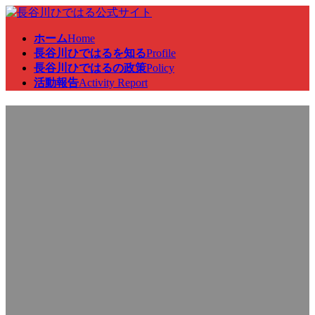
コ
ナ
ン
ビ
ホーム
Home
テ
ゲ
長谷川ひではるを知る
Profile
ン
ー
長谷川ひではるの政策
Policy
ツ
シ
活動報告
Activity Report
へ
ョ
ス
ン
千葉県山武市長を訪問させて
キ
に
ッ
移
プ
動
いただきました。
最
2022年2月1日
2022年5月20日
終
更
新
日
時
: