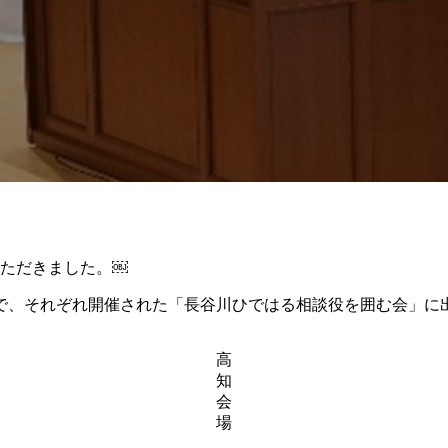
ただきました。￼
内で、それぞれ開催された「長谷川ひではる相談役を囲む会」に
高
知
会
場