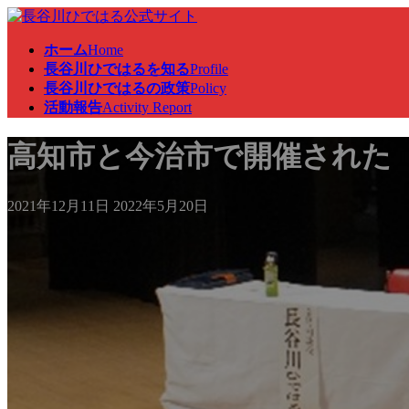
コ
ナ
ン
ビ
ホーム
Home
テ
ゲ
長谷川ひではるを知る
Profile
ン
ー
長谷川ひではるの政策
Policy
ツ
シ
活動報告
Activity Report
へ
ョ
ス
ン
高知市と今治市で開催された
キ
に
ッ
移
プ
動
最
2021年12月11日
2022年5月20日
終
更
新
日
時
: