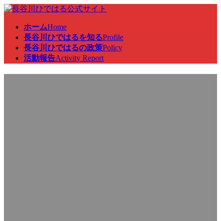
コ
ナ
ン
ビ
ホーム
Home
テ
ゲ
長谷川ひではるを知る
Profile
ン
ー
長谷川ひではるの政策
Policy
ツ
シ
活動報告
Activity Report
へ
ョ
ス
ン
「長谷川ひではる後援会本
キ
に
ッ
移
プ
動
部」立ち上げ
最
2021年9月29日
2022年5月20日
終
更
新
日
時
: